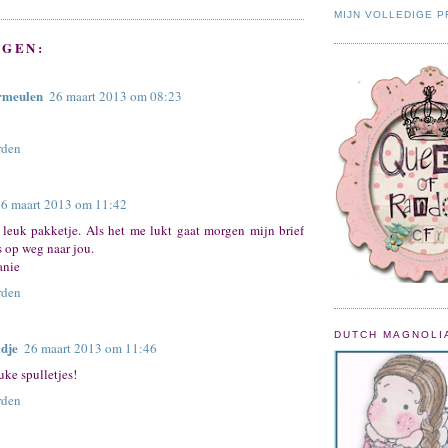
MIJN VOLLEDIGE P
NGEN:
rmeulen
26 maart 2013 om 08:23
rden
26 maart 2013 om 11:42
 leuk pakketje. Als het me lukt gaat morgen mijn brief
 op weg naar jou.
anie
rden
DUTCH MAGNOLI
idje
26 maart 2013 om 11:46
uke spulletjes!
rden