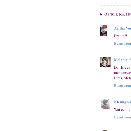
6 OPMERKI
Aritha Ve
Erg lief!
Beantwoo
Melanie
Dat is een
met canvas
Liefs, Mel
Beantwoo
Kleinighe
Wat een le
Beantwoo