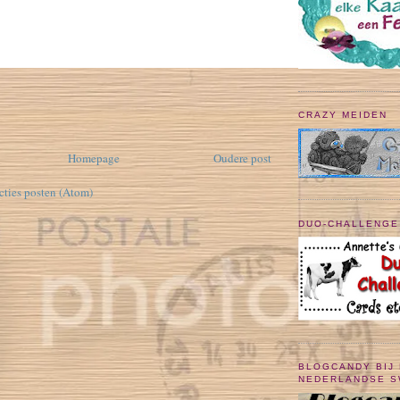
CRAZY MEIDEN
Homepage
Oudere post
cties posten (Atom)
DUO-CHALLENGE
BLOGCANDY BIJ
NEDERLANDSE 