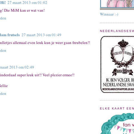
 Hi!
27 maart 2013 om 01:02
eg! Die MiM kan er wat van!
Winnaar :-)
rden
NEDERLANDSES
lam frutsels
27 maart 2013 om 01:49
ulletjes allemaal even leuk kun je weer gaan freubelen!!
rden
maart 2013 om 02:49
 inderdaad super leuk uit!! Veel plezier ermee!!
ellie
rden
ELKE KAART EE