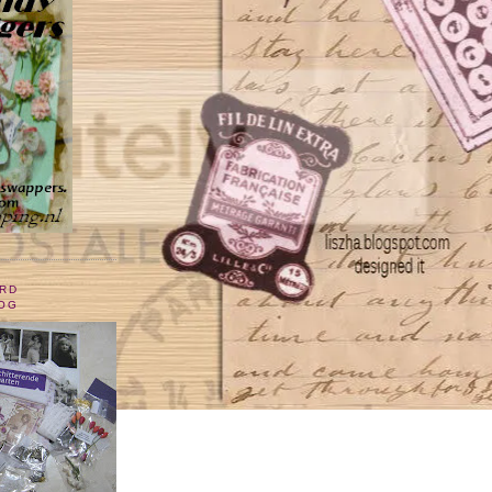
RD
OG