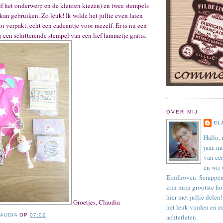
elf het onderwerp en de kleuren kiezen) en twee stempels
 kan gebruiken. Zo leuk! Ik wilde het jullie even laten
oi verpakt, echt een cadeautje voor mezelf. Er is nu een
g een schitterende stempel van een lief lammetje gratis.
OVER MIJ
CL
Hallo, 
jaar, m
van ee
en wij
Eindhoven. Scrappen
zijn mijn grootste ho
hier met jullie delen!
Groetjes, Claudia
het leuk vinden en e
AUDIA
OP
07:02
achterlaten.