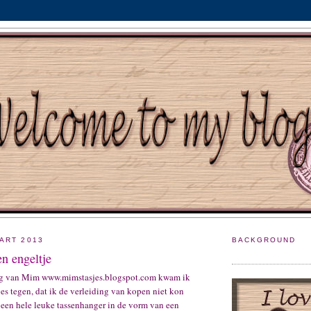
ART 2013
BACKGROUND
n engeltje
log van Mim www.mimstasjes.blogspot.com kwam ik
jes tegen, dat ik de verleiding van kopen niet kon
 een hele leuke tassenhanger in de vorm van een