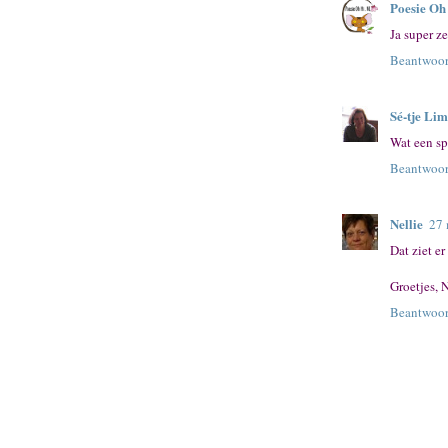
Poesie Oh
Ja super z
Beantwoo
Sé-tje Lim
Wat een sp
Beantwoo
Nellie
27 
Dat ziet er
Groetjes, N
Beantwoo