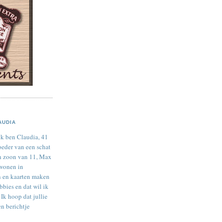
AUDIA
ik ben Claudia, 41
oeder van een schat
n zoon van 11, Max
 wonen in
 en kaarten maken
bbies en dat wil ik
 Ik hoop dat jullie
en berichtje